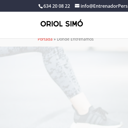
634 20 08 22
info@EntrenadorPers
Portada
»
Donde Entrenamos