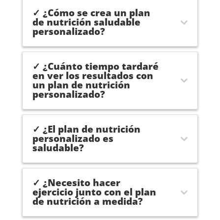
es 
me 
cir
✓ ¿Cómo se crea un plan
const
prop
a 
de nutrición saludable
ante 
use.
ort
personalizado?
y 
edia
trans
y 
mite 
tra
✓ ¿Cuánto tiempo tardaré
discip
mat
en ver los resultados con
un plan de nutrición
lina, 
ogía
personalizado?
conta
em
gia 
cé a
energ
ent
✓ ¿El plan de nutrición
ía 
nar 
personalizado es
saludable?
positi
con
va y 
Alb
es 
t y a
✓ ¿Necesito hacer
una 
raíz
ejercicio junto con el plan
excel
del 
de nutrición a medida?
ente 
tra
perso
o 