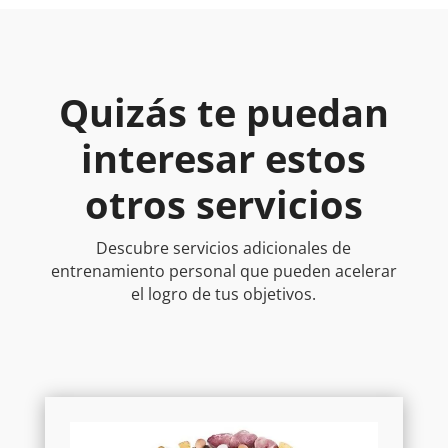
cto 
eje
cios
diri
Quizás te puedan
dos
interesar estos
par
cad
otros servicios
per
na y
les
Descubre servicios adicionales de
n 
entrenamiento personal que pueden acelerar
pre
el logro de tus objetivos.
nte 
exi
.