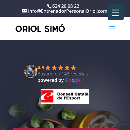
634 20 08 22
info@EntrenadorPersonalOriol.com
Portada
»
Servicios
»
Nutrición Personalizada
4.9
Basado en 143 reseñas.
powered by
G
o
o
g
l
e