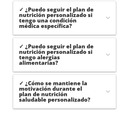
na. Es 
rea
✓ ¿Puedo seguir el plan de
una 
ado
nutrición personalizado si
tengo una condición
elecci
con
médica específica?
ón 
él , 
segur
rec
a 
mi
✓ ¿Puedo seguir el plan de
100%
do a
nutrición personalizado si
tengo alergias
.
tod
alimentarias?
mis
pac
ntes
✓ ¿Cómo se mantiene la
cui
motivación durante el
las 
plan de nutrición
saludable personalizado?
art
lac
nes,
el 
im