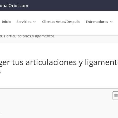
onalOriol.com
Inicio
Servicios
Clientes Antes/Después
Entrenadores
tus articulaciones y ligamentos
er tus articulaciones y ligamen
s
O