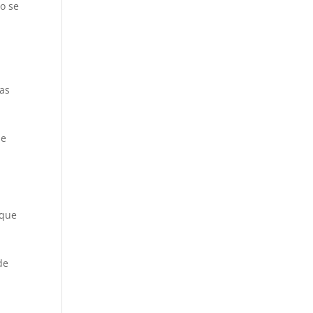
do se
las
de
 que
de