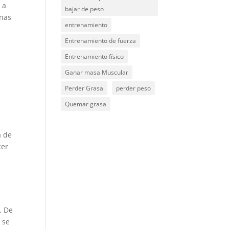
 a
bajar de peso
unas
entrenamiento
y
Entrenamiento de fuerza
Entrenamiento físico
e
Ganar masa Muscular
Perder Grasa
perder peso
Quemar grasa
a de
cer
. De
r se