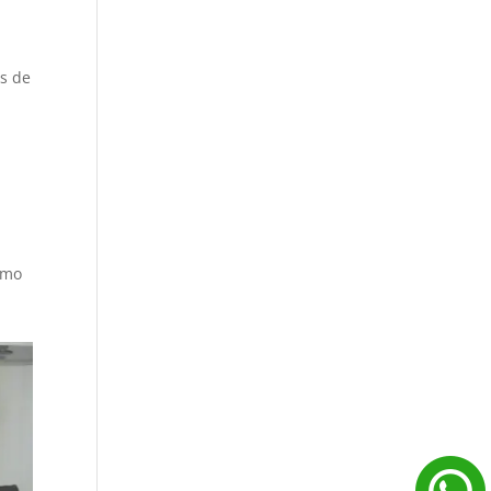
as de
ómo