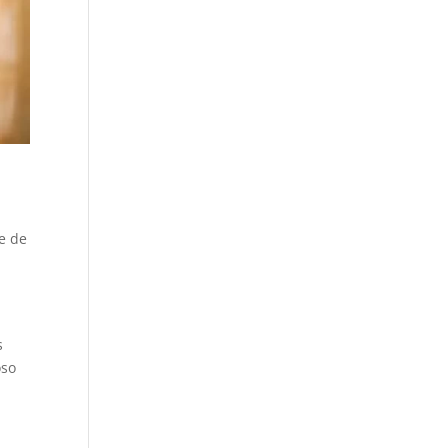
e de
s
oso