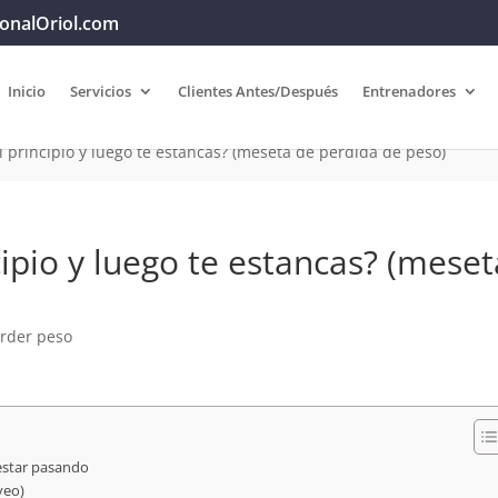
onalOriol.com
Inicio
Servicios
Clientes Antes/Después
Entrenadores
l principio y luego te estancas? (meseta de pérdida de peso)
cipio y luego te estancas? (meset
rder peso
 estar pasando
veo)