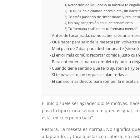
1) Retención de líquidos (y la báscula te engañ
2) Tu NEAT baja cuando haces dieta (sin darte 
3) Te estás pasando de “intensidad” y recuperas
4) No hay progresión en el entrenamiento
5) Tu “semana real” no es tu “semana mental”
Antes de tocar nada: cómo saber si es una mes
Qué hacer para salir de la meseta (sin volverte 
Mini plan de 7 días para desbloquearte (sin sufri
El error más común: recortar comida justo cua
Para entender el marco completo (y no ir a cieg
Cuando tiene sentido que te lo ajusten a ti (y t
Si te pasa esto, no toques el plan todavía
El camino más directo para romper la meseta si
El inicio suele ser agradecido: te motivas, hac
pasa lo típico: una semana te quedas igual, l
está, mi cuerpo no baja”.
Respira. La meseta es normal. No significa que
adaptando… y toca ajustar con cabeza, no cast