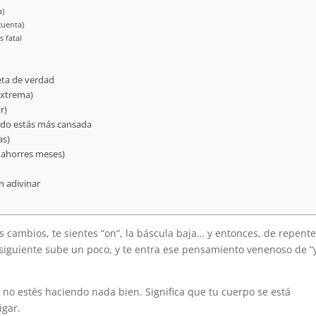
a)
cuenta)
 fatal
eta de verdad
extrema)
r)
ndo estás más cansada
as)
e ahorres meses)
n adivinar
es cambios, te sientes “on”, la báscula baja… y entonces, de repente
a siguiente sube un poco, y te entra ese pensamiento venenoso de “
 no estés haciendo nada bien. Significa que tu cuerpo se está
igar.