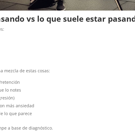
asando vs lo que suele estar pasan
es:
na mezcla de estas cosas:
/retención
ue lo notes
resión)
con más ansiedad
e lo que parece
mpe a base de diagnóstico.