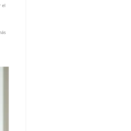
 el
 más