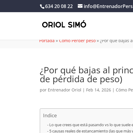
634 20 08 22
info@EntrenadorPers
Portada
»
Cómo Perder peso
»
¿Por qué bajas a
¿Por qué bajas al prin
de pérdida de peso)
por
Entrenador Oriol
|
Feb 14, 2026
|
Cómo Pe
Indice
Lo que crees que está pasando vs lo que suele
5 causas reales de estancamiento (las que más 