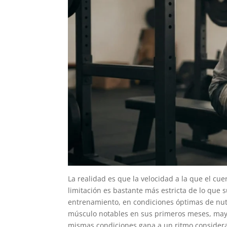
La realidad es que la velocidad a la que el cu
limitación es bastante más estricta de lo que 
entrenamiento, en condiciones óptimas de nut
músculo notables en sus primeros meses, mayo
mismas condiciones gana a un ritmo conside