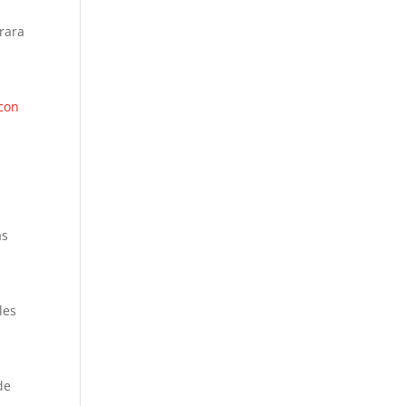
 rara
con
a
as
les
de