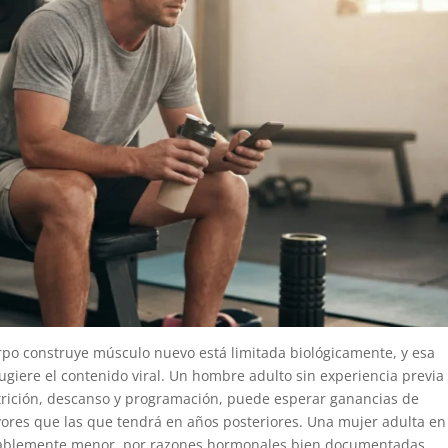
erpo construye músculo nuevo está limitada biológicamente, y esa
sugiere el contenido viral. Un hombre adulto sin experiencia previa
rición, descanso y programación, puede esperar ganancias de
res que las que tendrá en años posteriores. Una mujer adulta en
rablemente menor, por razones hormonales bien documentadas.