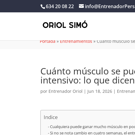
634 20 08 22
info@EntrenadorPers
Portada
»
Entrenamientos
»
Cuánto músculo se 
Cuánto músculo se pu
intensivo: lo que dice
por
Entrenador Oriol
|
Jun 18, 2026
|
Entrena
Indice
Cualquiera puede ganar mucho músculo en poc
Si no se nota cambio en cuatro semanas, el en