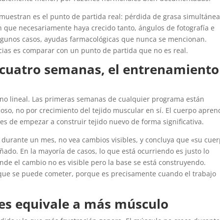
uestran es el punto de partida real: pérdida de grasa simultáne
n que necesariamente haya crecido tanto, ángulos de fotografía e
 algunos casos, ayudas farmacológicas que nunca se mencionan.
cias es comparar con un punto de partida que no es real.
 cuatro semanas, el entrenamiento
 no lineal. Las primeras semanas de cualquier programa están
so, no por crecimiento del tejido muscular en sí. El cuerpo apren
es de empezar a construir tejido nuevo de forma significativa.
a durante un mes, no vea cambios visibles, y concluya que «su cue
ado. En la mayoría de casos, lo que está ocurriendo es justo lo
onde el cambio no es visible pero la base se está construyendo.
que se puede cometer, porque es precisamente cuando el trabajo
nes equivale a más músculo