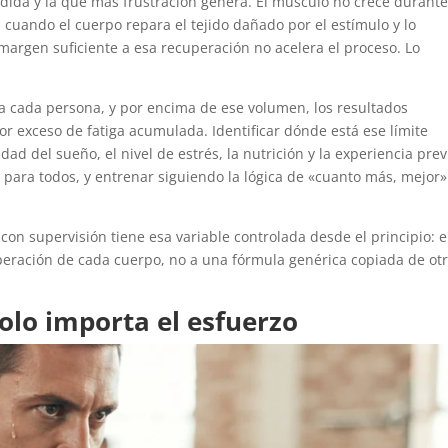
ida y la que más frustración genera. El músculo no crece durante
 cuando el cuerpo repara el tejido dañado por el estímulo y lo
margen suficiente a esa recuperación no acelera el proceso. Lo
 cada persona, y por encima de ese volumen, los resultados
or exceso de fatiga acumulada. Identificar dónde está ese límite
ad del sueño, el nivel de estrés, la nutrición y la experiencia prev
 para todos, y entrenar siguiendo la lógica de «cuanto más, mejor»
con supervisión tiene esa variable controlada desde el principio: e
peración de cada cuerpo, no a una fórmula genérica copiada de ot
solo importa el esfuerzo