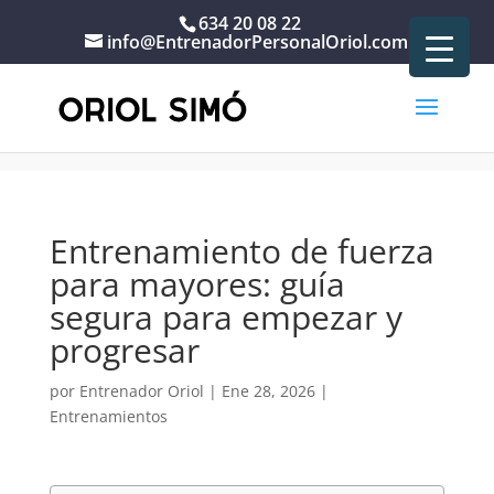
634 20 08 22
info@EntrenadorPersonalOriol.com
Portada
»
Entrenamientos
»
Entrenamiento de fuerza para
mayores: guía segura para empezar y progresar
Entrenamiento de fuerza
para mayores: guía
segura para empezar y
progresar
por
Entrenador Oriol
|
Ene 28, 2026
|
Entrenamientos