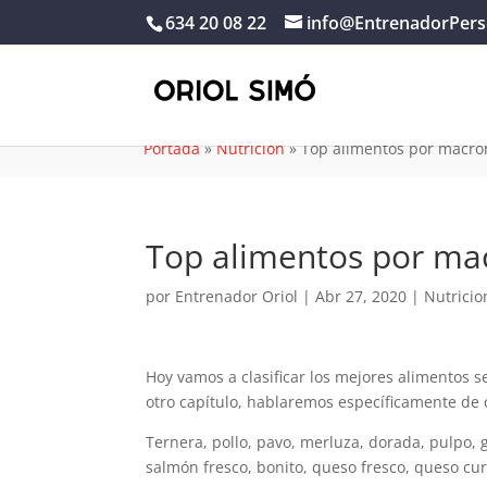
634 20 08 22
info@EntrenadorPers
Portada
»
Nutricion
»
Top alimentos por macro
Top alimentos por ma
por
Entrenador Oriol
|
Abr 27, 2020
|
Nutricio
Hoy vamos a clasificar los mejores alimentos 
otro capítulo, hablaremos específicamente de 
Ternera, pollo, pavo, merluza, dorada, pulpo, 
salmón fresco, bonito, queso fresco, queso cu