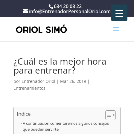
634 20 08 22
info@EntrenadorPersonalOriol.com
Portada
»
Entrenamientos
»
¿Cuál es la mejor hora para entrenar?
¿Cuál es la mejor hora
para entrenar?
por
Entrenador Oriol
|
Mar 26, 2019
|
Entrenamientos
Indice
A continuación comentaremos algunos consejos
que pueden servirte;